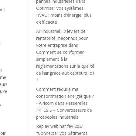
pannes industrielles
dans
Optimiser vos systèmes
our
HVAC : moins d’énergie, plus
d’efficacité
Air industriel : 3 leviers de
rentabilité méconnus pour
e
votre entreprise
dans
Comment se conformer
simplement à la
réglementations sur la qualité
us
de l’air grâce aux capteurs IoT
ème.
?
eurs
Comment réduire ma
uire
consommation énergétique ?
- Airicom
dans
Passerelles
y
INTESIS – Convertisseurs de
protocoles industriels
Replay webinar fév 2021
oir
"Connecter vos bâtiments