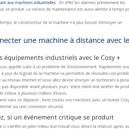
tant aux machines industrielles
. En effet les alarmes préviennent les
ue se produit. Le service de maintenance est aussi alertée à temps p
 temps; le constructeur de la machine n’a plus besoin d’envoyer un
ecter une machine à distance avec l
 équipements industriels avec le Cosy +
t vous appelle suite à un problème de fonctionnement. Rapidement vo
 à jour du logiciel de la machine va permettre de résoudre son probl
u réseau Internet et vous allez devoir envoyer un technicien à plusi
t pas disponible avant plusieurs jours. Votre client doit arrêter de prod
t s’élève à plusieurs milliers d’Euros.
venir sans se déplacer : livrer toutes vos machines avec un boitier Cos
nternet via une connexion sécurisé.
z, si un événement critique se produit
 ci s’arrête en plein milieu d’un travail vous devez la relancer après av