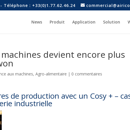
- Téléphone : +33(0)1.77.62.46.24
commercial@airico
News
Produit
Application
Solution
W
x machines devient encore plus
Ewon
ance aux machines
,
Agro-alimentaire
|
0 commentaires
es de production avec un Cosy + – ca
ie industrielle