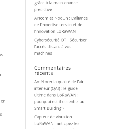
grâce à la maintenance
prédictive
Airicom et NodOn : L’alliance
de l’expertise terrain et de
l’innovation LoRaWAN
Cybersécurité OT : Sécuriser
l’accès distant à vos
machines
us
Commentaires
récents
u
Améliorer la qualité de l'air
intérieur (QAI) : le guide
ultime
dans
LoRaWAN :
e en
pourquoi est-il essentiel au
Smart Building ?
es
Capteur de vibration
LoRaWAN : anticipez les