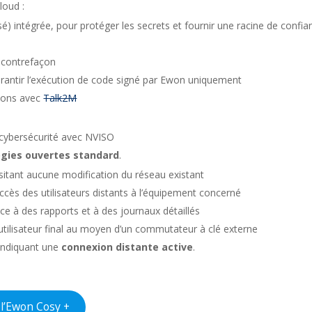
loud :
sé) intégrée, pour protéger les secrets et fournir une racine de confia
a contrefaçon
antir l’exécution de code signé par Ewon uniquement
tions avec
Talk2M
 cybersécurité avec NVISO
gies ouvertes standard
.
sitant aucune modification du réseau existant
ccès des utilisateurs distants à l’équipement concerné
râce à des rapports et à des journaux détaillés
l’utilisateur final au moyen d’un commutateur à clé externe
 indiquant une
connexion distante active
.
 l’Ewon Cosy +