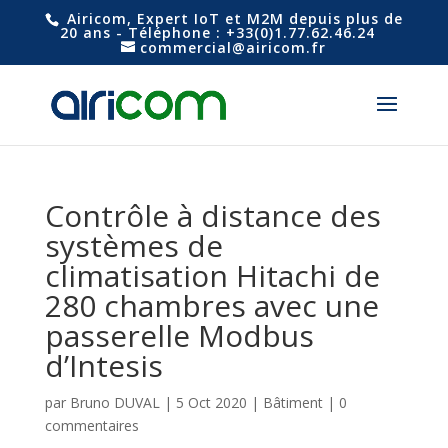
Airicom, Expert IoT et M2M depuis plus de
20 ans - Téléphone : +33(0)1.77.62.46.24
commercial@airicom.fr
Contrôle à distance des
systèmes de
climatisation Hitachi de
280 chambres avec une
passerelle Modbus
d’Intesis
par
Bruno DUVAL
|
5 Oct 2020
|
Bâtiment
|
0
commentaires