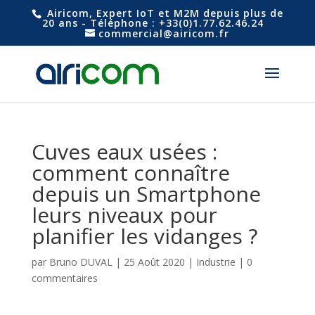
Airicom, Expert IoT et M2M depuis plus de
20 ans - Téléphone : +33(0)1.77.62.46.24
commercial@airicom.fr
Cuves eaux usées :
comment connaître
depuis un Smartphone
leurs niveaux pour
planifier les vidanges ?
par
Bruno DUVAL
|
25 Août 2020
|
Industrie
|
0
commentaires