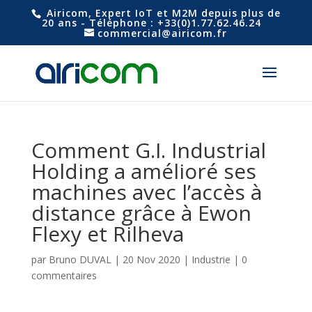
Airicom, Expert IoT et M2M depuis plus de
20 ans - Téléphone : +33(0)1.77.62.46.24
commercial@airicom.fr
Comment G.I. Industrial
Holding a amélioré ses
machines avec l’accès à
distance grâce à Ewon
Flexy et Rilheva
par
Bruno DUVAL
|
20 Nov 2020
|
Industrie
|
0
commentaires