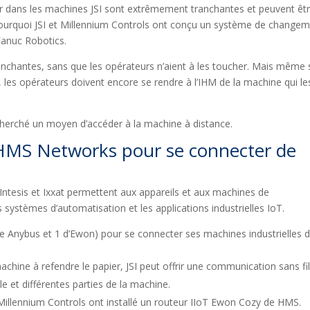
r dans les machines JSI sont extrêmement tranchantes et peuvent êt
ourquoi JSI et Millennium Controls ont conçu un système de change
Fanuc Robotics.
chantes, sans que les opérateurs n’aient à les toucher. Mais même s
es opérateurs doivent encore se rendre à l’IHM de la machine qui le
cherché un moyen d’accéder à la machine à distance.
ts HMS Networks pour se connecter de
tesis et Ixxat permettent aux appareils et aux machines de
ystèmes d’automatisation et les applications industrielles IoT.
 de Anybus et 1 d’Ewon) pour se connecter ses machines industrielles 
chine à refendre le papier, JSI peut offrir une communication sans fi
le et différentes parties de la machine.
t Millennium Controls ont installé un routeur IIoT Ewon Cozy de HMS.