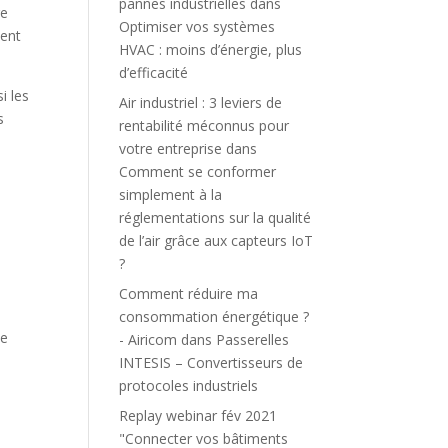
pannes industrielles
dans
re
Optimiser vos systèmes
ment
HVAC : moins d’énergie, plus
d’efficacité
i les
Air industriel : 3 leviers de
s
rentabilité méconnus pour
votre entreprise
dans
Comment se conformer
simplement à la
réglementations sur la qualité
de l’air grâce aux capteurs IoT
?
Comment réduire ma
consommation énergétique ?
de
- Airicom
dans
Passerelles
INTESIS – Convertisseurs de
l
protocoles industriels
Replay webinar fév 2021
"Connecter vos bâtiments