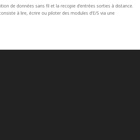
tion de données sans fil et la recopie d’entrées sorties à distance.
consiste à lire, écrire ou piloter des modules d’E/S via une