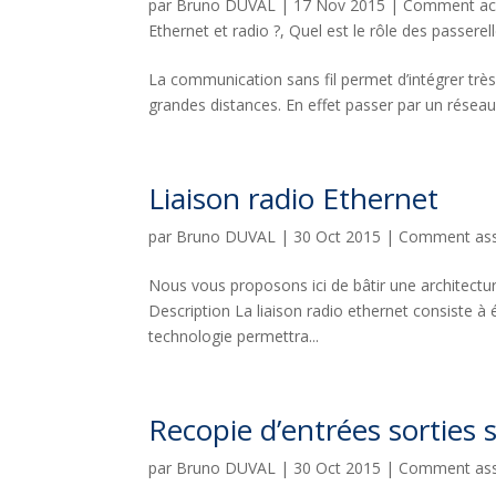
par
Bruno DUVAL
|
17 Nov 2015
|
Comment acc
Ethernet et radio ?
,
Quel est le rôle des passere
La communication sans fil permet d’intégrer très
grandes distances. En effet passer par un réseau sa
Liaison radio Ethernet
par
Bruno DUVAL
|
30 Oct 2015
|
Comment asso
Nous vous proposons ici de bâtir une architectu
Description La liaison radio ethernet consiste à 
technologie permettra...
Recopie d’entrées sorties s
par
Bruno DUVAL
|
30 Oct 2015
|
Comment asso