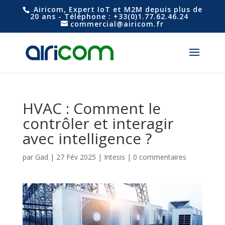
Airicom, Expert IoT et M2M depuis plus de
20 ans - Téléphone : +33(0)1.77.62.46.24
commercial@airicom.fr
HVAC : Comment le
contrôler et interagir
avec intelligence ?
par
Gad
|
27 Fév 2025
|
Intesis
|
0 commentaires