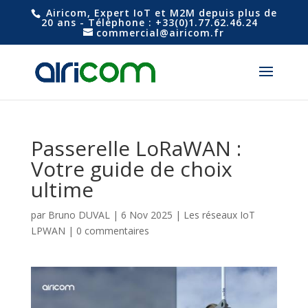
Airicom, Expert IoT et M2M depuis plus de
20 ans - Téléphone : +33(0)1.77.62.46.24
commercial@airicom.fr
Passerelle LoRaWAN :
Votre guide de choix
ultime
par
Bruno DUVAL
|
6 Nov 2025
|
Les réseaux IoT
LPWAN
|
0 commentaires