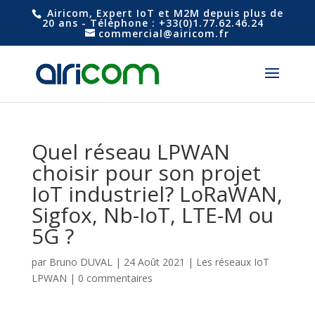
Airicom, Expert IoT et M2M depuis plus de
20 ans - Téléphone : +33(0)1.77.62.46.24
commercial@airicom.fr
Quel réseau LPWAN
choisir pour son projet
IoT industriel? LoRaWAN,
Sigfox, Nb-IoT, LTE-M ou
5G ?
par
Bruno DUVAL
|
24 Août 2021
|
Les réseaux IoT
LPWAN
|
0 commentaires