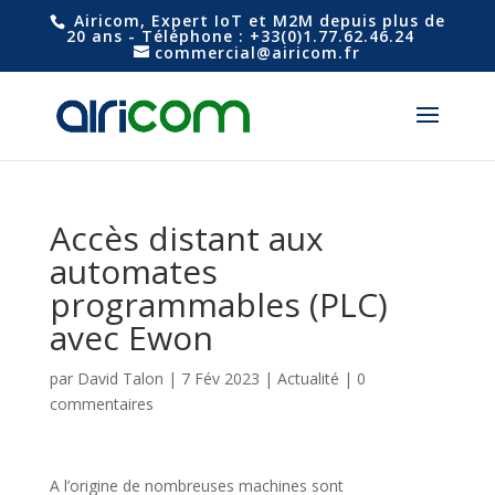
Airicom, Expert IoT et M2M depuis plus de
20 ans - Téléphone : +33(0)1.77.62.46.24
commercial@airicom.fr
Accès distant aux
automates
programmables (PLC)
avec Ewon
par
David Talon
|
7 Fév 2023
|
Actualité
|
0
commentaires
A l’origine de nombreuses machines sont