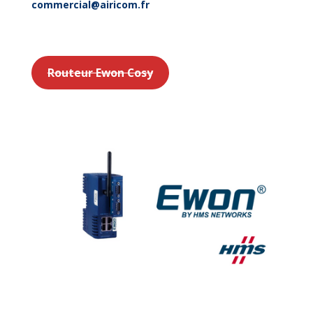
commercial@airicom.fr
Inscription webinaire
Inscri
p
Routeur Ewon Cosy
Inscr
i
Inscription web