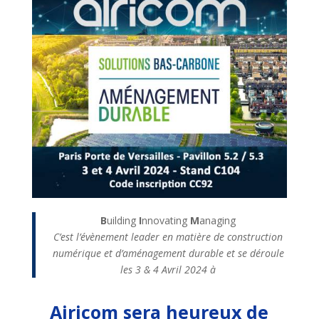
B
uilding
I
nnovating
M
anaging
C’est l’évènement leader en matière de construction
numérique et d’aménagement durable et se déroule
les 3 & 4 Avril 2024 à
Airicom sera heureux de