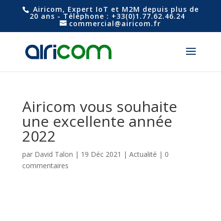
Airicom, Expert IoT et M2M depuis plus de
20 ans - Téléphone : +33(0)1.77.62.46.24
commercial@airicom.fr
Airicom vous souhaite
une excellente année
2022
par
David Talon
|
19 Déc 2021
|
Actualité
|
0
commentaires