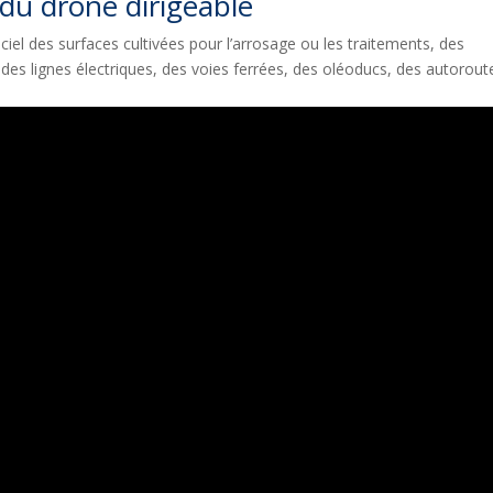
 du drone dirigeable
 ciel des surfaces cultivées pour l’arrosage ou les traitements, des
, des lignes électriques, des voies ferrées, des oléoducs, des autorout