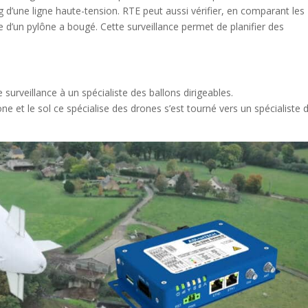
g d’une ligne haute-tension. RTE peut aussi vérifier, en comparant les
e d’un pylône a bougé. Cette surveillance permet de planifier des
surveillance à un spécialiste des ballons dirigeables.
e et le sol ce spécialise des drones s’est tourné vers un spécialiste 