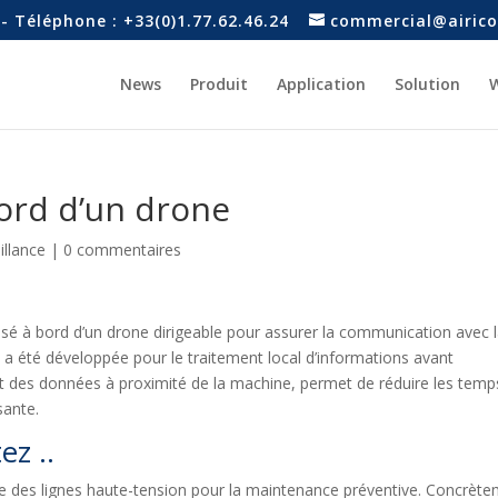
- Téléphone : +33(0)1.77.62.46.24
commercial@airico
News
Produit
Application
Solution
W
ord d’un drone
illance
|
0 commentaires
lisé à bord d’un drone dirigeable pour assurer la communication avec 
 a été développée pour le traitement local d’informations avant
nt des données à proximité de la machine, permet de réduire les temp
sante.
ez ..
nce des lignes haute-tension pour la maintenance préventive. Concrèt