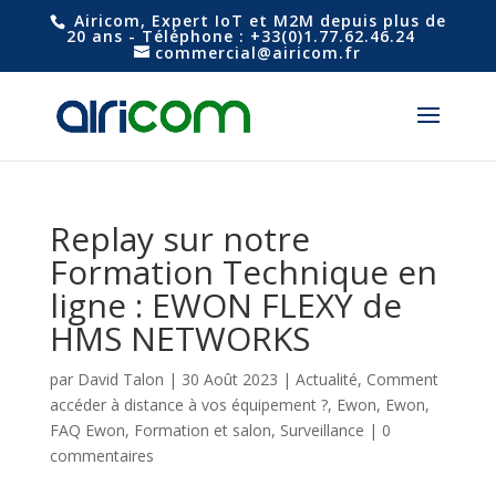
Airicom, Expert IoT et M2M depuis plus de
20 ans - Téléphone : +33(0)1.77.62.46.24
commercial@airicom.fr
Replay sur notre
Formation Technique en
ligne : EWON FLEXY de
HMS NETWORKS
par
David Talon
|
30 Août 2023
|
Actualité
,
Comment
accéder à distance à vos équipement ?
,
Ewon
,
Ewon
,
FAQ Ewon
,
Formation et salon
,
Surveillance
|
0
commentaires