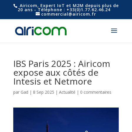
Airicom, Expert IoT et M2M depuis plus de
20 ans - Téléphone : +33(0)1.77.62.46.24
commercial@airicom.fr
IBS Paris 2025 : Airicom
expose aux côtés de
Intesis et Netmore
par
Gad
|
8 Sep 2025
|
Actualité
|
0 commentaires