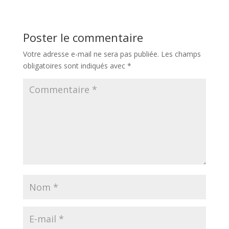
📅
30 septembre
&
1er octobre
2025
Poster le commentaire
Votre adresse e-mail ne sera pas publiée.
Les champs
Plus d'information
obligatoires sont indiqués avec
*