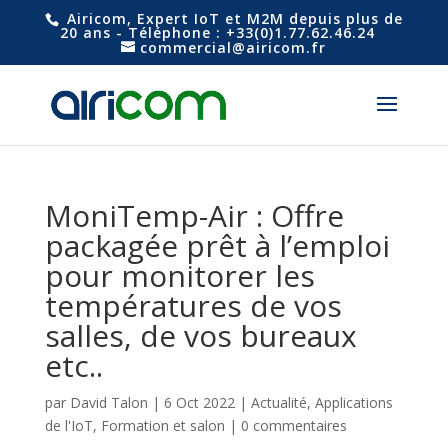
Airicom, Expert IoT et M2M depuis plus de
20 ans - Téléphone : +33(0)1.77.62.46.24
commercial@airicom.fr
MoniTemp-Air : Offre
packagée prêt à l’emploi
pour monitorer les
températures de vos
salles, de vos bureaux
etc..
par
David Talon
|
6 Oct 2022
|
Actualité
,
Applications
de l'IoT
,
Formation et salon
|
0 commentaires