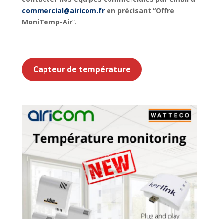
commercial@airicom.fr
en précisant “Offre
MoniTemp-Air
“.
Inscription webinaire
Inscri
p
Capteur de température
Inscr
i
Inscription web