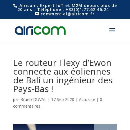
Airicom, Expert IoT et M2M depuis plus de
20 ans - Téléphone : +33(0)1.77.62.46.24
commercial@airicom.fr
Le routeur Flexy d’Ewon
connecte aux éoliennes
de Bali un ingénieur des
Pays-Bas !
par
Bruno DUVAL
|
17 Sep 2020
|
Actualité
|
0
commentaires