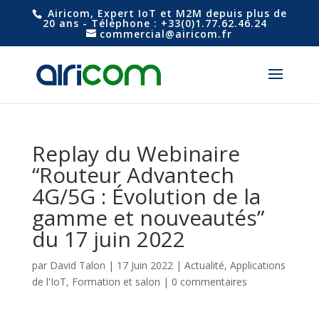
Airicom, Expert IoT et M2M depuis plus de
20 ans - Téléphone : +33(0)1.77.62.46.24
commercial@airicom.fr
Replay du Webinaire
“Routeur Advantech
4G/5G : Évolution de la
gamme et nouveautés”
du 17 juin 2022
par
David Talon
|
17 Juin 2022
|
Actualité
,
Applications
de l'IoT
,
Formation et salon
|
0 commentaires