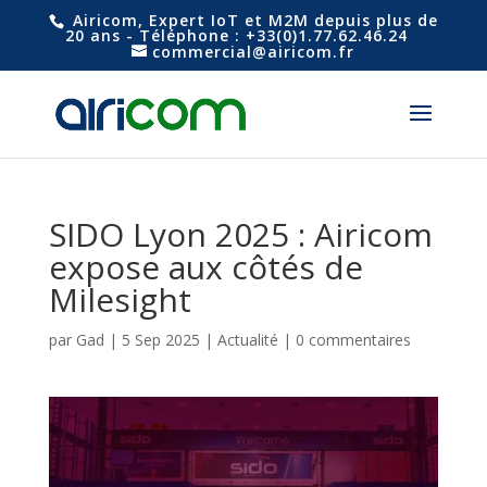
Airicom, Expert IoT et M2M depuis plus de
20 ans - Téléphone : +33(0)1.77.62.46.24
commercial@airicom.fr
SIDO Lyon 2025 : Airicom
expose aux côtés de
Milesight
par
Gad
|
5 Sep 2025
|
Actualité
|
0 commentaires