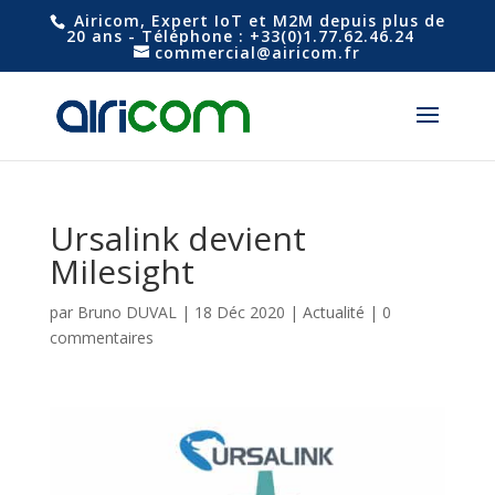
Airicom, Expert IoT et M2M depuis plus de
20 ans - Téléphone : +33(0)1.77.62.46.24
commercial@airicom.fr
Ursalink devient
Milesight
par
Bruno DUVAL
|
18 Déc 2020
|
Actualité
|
0
commentaires