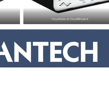
CloudGate et CloudWizzard