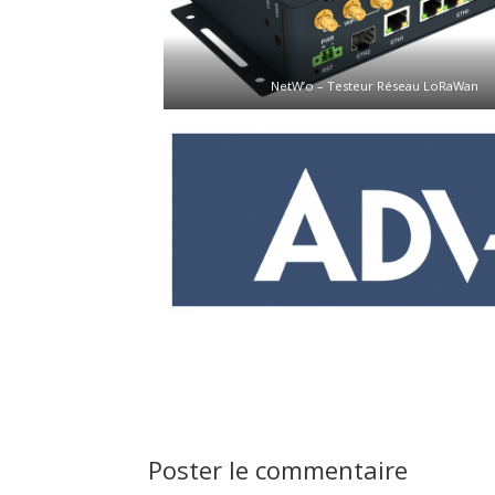
NetW’o – Testeur Réseau LoRaWan
Poster le commentaire