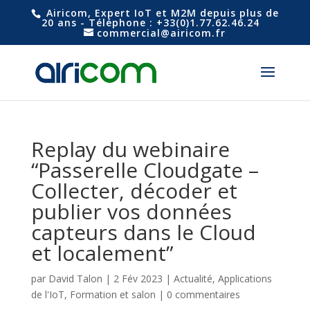
Airicom, Expert IoT et M2M depuis plus de
20 ans - Téléphone : +33(0)1.77.62.46.24
commercial@airicom.fr
Replay du webinaire
“Passerelle Cloudgate –
Collecter, décoder et
publier vos données
capteurs dans le Cloud
et localement”
par
David Talon
|
2 Fév 2023
|
Actualité
,
Applications
de l'IoT
,
Formation et salon
|
0 commentaires