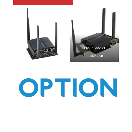
CloudGate et
CloudWizzard