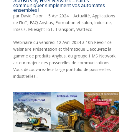
ANYBUS by HMS Network – Faites
communiquer simplement vos automates
ensembles !
par
David Talon
|
5 Avr 2024
|
Actualité
,
Applications
de l'IoT
,
FAQ Anybus
,
Formation et salon
,
Industrie
,
Intesis
,
Milesight IoT
,
Transport
,
Watteco
Webinaire du vendredi 12 Avril 2024 à 10h Revoir ce
webinaire Présentation et thématique Découvrez la
gamme de produits Anybus, du groupe HMS Network,
acteur majeur des passerelles de communications.
Vous découvrirez leur large portfolio de passerelles
industrielles...