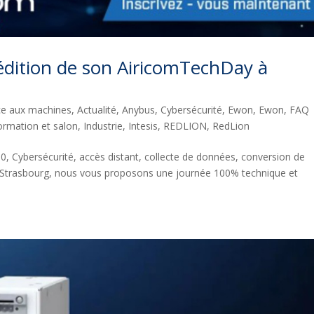
édition de son AiricomTechDay à
ce aux machines
,
Actualité
,
Anybus
,
Cybersécurité
,
Ewon
,
Ewon
,
FAQ
ormation et salon
,
Industrie
,
Intesis
,
REDLION
,
RedLion
4.0, Cybersécurité, accès distant, collecte de données, conversion de
à Strasbourg, nous vous proposons une journée 100% technique et