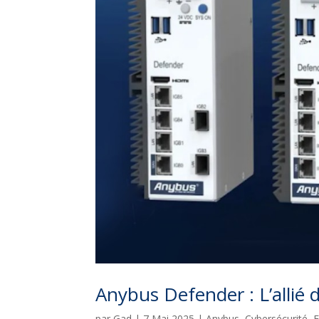
Anybus Defender : L’allié 
par
Gad
|
7 Mai 2025
|
Anybus
,
Cybersécurité
,