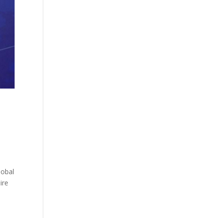
lobal
ire