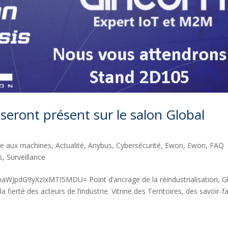
eront présent sur le salon Global
ce aux machines
,
Actualité
,
Anybus
,
Cybersécurité
,
Ewon
,
Ewon
,
FAQ
s
,
Surveillance
oaWJpdG9yXzIxMTI5MDU= Point d’ancrage de la réindustrialisation, G
fierté des acteurs de l’industrie. Vitrine des Territoires, des savoir-fa