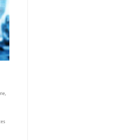
rie
,
tes