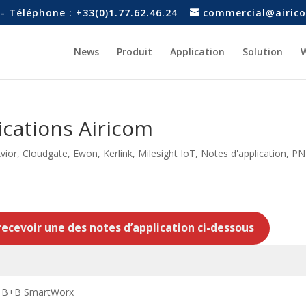
- Téléphone : +33(0)1.77.62.46.24
commercial@airico
News
Produit
Application
Solution
W
ications Airicom
vior
,
Cloudgate
,
Ewon
,
Kerlink
,
Milesight IoT
,
Notes d'application
,
PN
 recevoir une des notes d’application ci-dessous
ch B+B SmartWorx