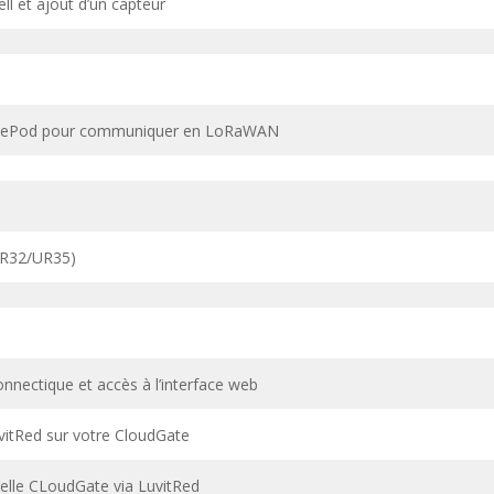
ll et ajout d’un capteur
PlacePod pour communiquer en LoRaWAN
(UR32/UR35)
nnectique et accès à l’interface web
uvitRed sur votre CloudGate
elle CLoudGate via LuvitRed